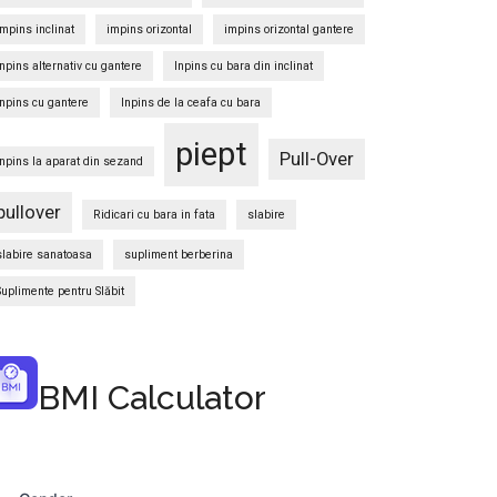
impins inclinat
impins orizontal
impins orizontal gantere
Inpins alternativ cu gantere
Inpins cu bara din inclinat
Inpins cu gantere
Inpins de la ceafa cu bara
piept
Pull-Over
Inpins la aparat din sezand
pullover
Ridicari cu bara in fata
slabire
slabire sanatoasa
supliment berberina
Suplimente pentru Slăbit
BMI Calculator