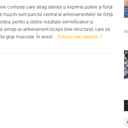
ine conturați care atrag atenția și exprimă putere și forță
ști mușchi sunt punctul central al antrenamentelor de forță
estea, pentru a obține rezultate semnificative și
 să urmați un antrenament biceps bine structurat, care să
oc
despreMaxim
stui grup muscular. În acest …
[Citeşte mai departe...]
Dezvoltarea
Bicepsului:
Un
Ghid
Complet
de
Antrenament