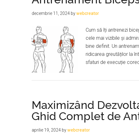
decembrie 11, 2024
by
webcreator
Cum să îți antrenezi bice
cele mai vizibile și admir
bine definit. Un antrenam
ridicarea greutăților la î
sfaturi de execuție core
Maximizând Dezvolta
Ghid Complet de A
aprilie 19, 2024
by
webcreator