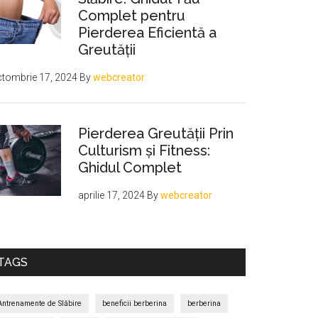
Complet pentru
Pierderea Eficientă a
Greutății
tombrie 17, 2024
By
webcreator
izând
Pierderea Greutății Prin
Culturism și Fitness:
Ghidul Complet
aprilie 17, 2024
By
webcreator
TAGS
Antrenamente de Slăbire
beneficii berberina
berberina