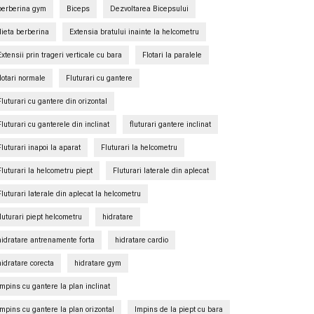
berberina gym
Biceps
Dezvoltarea Bicepsului
dieta berberina
Extensia bratului inainte la helcometru
Extensii prin trageri verticale cu bara
Flotari la paralele
flotari normale
Fluturari cu gantere
Fluturari cu gantere din orizontal
Fluturari cu ganterele din inclinat
fluturari gantere inclinat
Fluturari inapoi la aparat
Fluturari la helcometru
Fluturari la helcometru piept
Fluturari laterale din aplecat
Fluturari laterale din aplecat la helcometru
fluturari piept helcometru
hidratare
hidratare antrenamente forta
hidratare cardio
hidratare corecta
hidratare gym
Impins cu gantere la plan inclinat
Impins cu gantere la plan orizontal
Impins de la piept cu bara