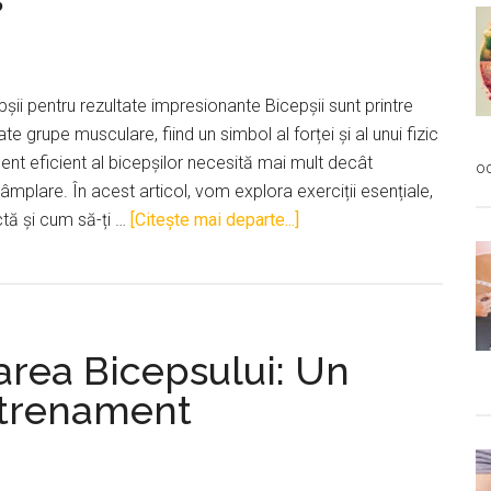
pșii pentru rezultate impresionante Bicepșii sunt printre
ate grupe musculare, fiind un simbol al forței și al unui fizic
ent eficient al bicepșilor necesită mai mult decât
oc
ntâmplare. În acest articol, vom explora exerciții esențiale,
despreAntrenament
ctă și cum să-ți …
[Citeşte mai departe...]
Biceps
rea Bicepsului: Un
ntrenament