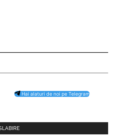
Bara
Hai alaturi de noi pe Telegram
rincipală
SLABIRE