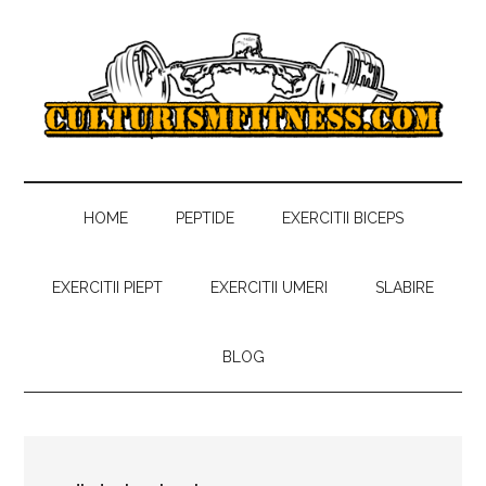
Skip
Skip
Skip
to
to
to
main
secondary
primary
content
menu
sidebar
Culturism
Antrenamente,
regim
Fitness
alimentar,
HOME
PEPTIDE
EXERCITII BICEPS
sfaturi
gratuite
EXERCITII PIEPT
EXERCITII UMERI
SLABIRE
despre
culturism
BLOG
si
fitness