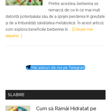
Printre acestea, berberina se
remarcă din ce în ce mai mult
datorită potențialului său de a sprijini pierderea în greutate
și de a îmbunătăți sănătatea metabolică. În acest articol,
vom explora beneficiile berberinei în …
[Citeşte mai
despreBerberina:
departe...]
O
Soluție
Naturală
pentru
Bara
Hai alaturi de noi pe Telegram
Pierderea
principală
în
Greutate
și
Îmbunătățirea
SLABIRE
Sănătății
Cum să Rămâi Hidratat pe