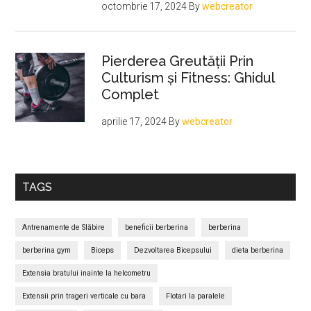
octombrie 17, 2024
By
webcreator
Pierderea Greutății Prin
Culturism și Fitness: Ghidul
Complet
aprilie 17, 2024
By
webcreator
TAGS
Antrenamente de Slăbire
beneficii berberina
berberina
berberina gym
Biceps
Dezvoltarea Bicepsului
dieta berberina
Extensia bratului inainte la helcometru
Extensii prin trageri verticale cu bara
Flotari la paralele