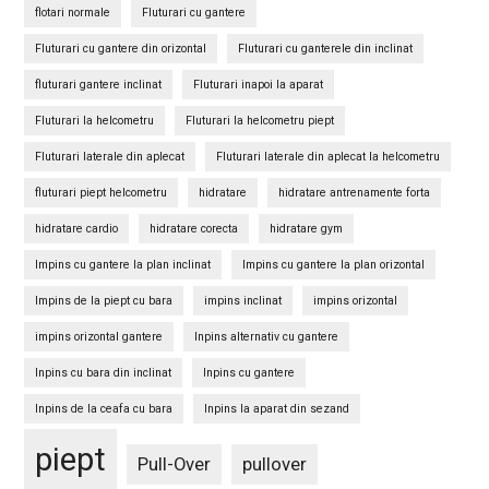
flotari normale
Fluturari cu gantere
Fluturari cu gantere din orizontal
Fluturari cu ganterele din inclinat
fluturari gantere inclinat
Fluturari inapoi la aparat
Fluturari la helcometru
Fluturari la helcometru piept
Fluturari laterale din aplecat
Fluturari laterale din aplecat la helcometru
fluturari piept helcometru
hidratare
hidratare antrenamente forta
hidratare cardio
hidratare corecta
hidratare gym
Impins cu gantere la plan inclinat
Impins cu gantere la plan orizontal
Impins de la piept cu bara
impins inclinat
impins orizontal
impins orizontal gantere
Inpins alternativ cu gantere
Inpins cu bara din inclinat
Inpins cu gantere
Inpins de la ceafa cu bara
Inpins la aparat din sezand
piept
Pull-Over
pullover