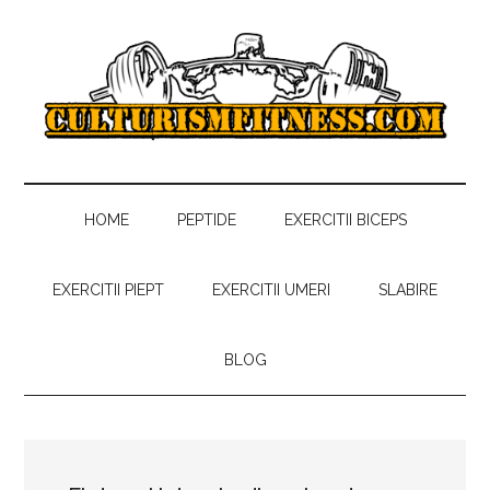
Skip
Skip
Skip
to
to
to
main
secondary
primary
content
menu
sidebar
Culturism
Antrenamente,
regim
Fitness
alimentar,
HOME
PEPTIDE
EXERCITII BICEPS
sfaturi
gratuite
EXERCITII PIEPT
EXERCITII UMERI
SLABIRE
despre
culturism
BLOG
si
fitness