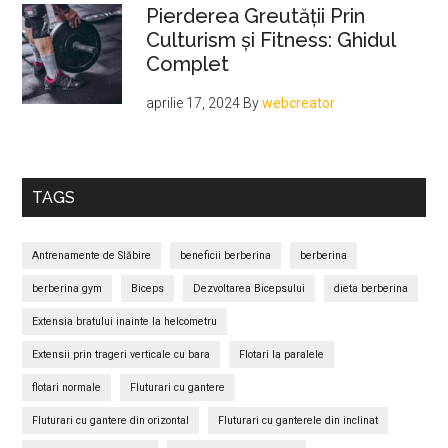
Pierderea Greutății Prin
Culturism și Fitness: Ghidul
Complet
aprilie 17, 2024
By
webcreator
TAGS
Antrenamente de Slăbire
beneficii berberina
berberina
berberina gym
Biceps
Dezvoltarea Bicepsului
dieta berberina
Extensia bratului inainte la helcometru
Extensii prin trageri verticale cu bara
Flotari la paralele
flotari normale
Fluturari cu gantere
Fluturari cu gantere din orizontal
Fluturari cu ganterele din inclinat