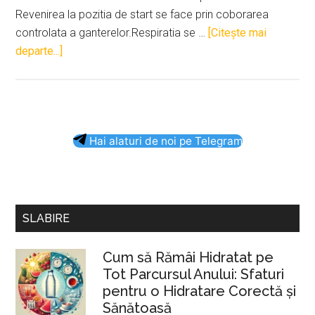
Revenirea la pozitia de start se face prin coborarea
controlata a ganterelor.Respiratia se …
[Citeşte mai
despreFluturari
departe...]
laterale
din
aplecat
Bara
Hai alaturi de noi pe Telegram
principală
SLABIRE
Cum să Rămâi Hidratat pe
Tot Parcursul Anului: Sfaturi
pentru o Hidratare Corectă și
Sănătoasă