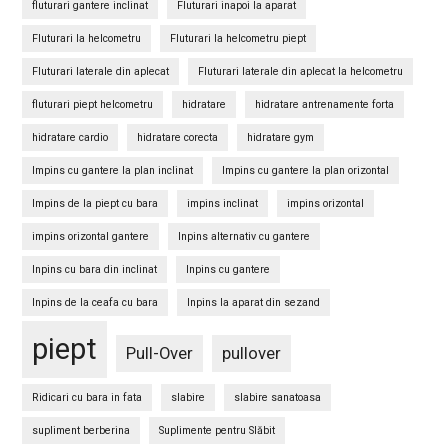
fluturari gantere inclinat
Fluturari inapoi la aparat
Fluturari la helcometru
Fluturari la helcometru piept
Fluturari laterale din aplecat
Fluturari laterale din aplecat la helcometru
fluturari piept helcometru
hidratare
hidratare antrenamente forta
hidratare cardio
hidratare corecta
hidratare gym
Impins cu gantere la plan inclinat
Impins cu gantere la plan orizontal
Impins de la piept cu bara
impins inclinat
impins orizontal
impins orizontal gantere
Inpins alternativ cu gantere
Inpins cu bara din inclinat
Inpins cu gantere
Inpins de la ceafa cu bara
Inpins la aparat din sezand
piept
Pull-Over
pullover
Ridicari cu bara in fata
slabire
slabire sanatoasa
supliment berberina
Suplimente pentru Slăbit