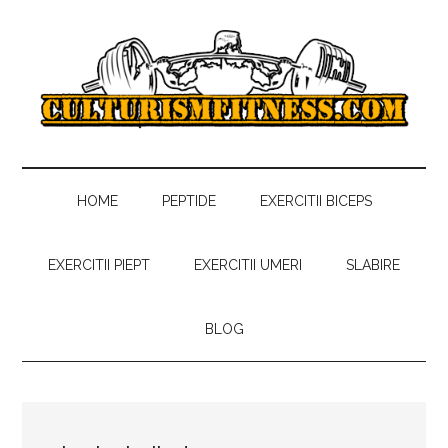
Skip
Skip
Skip
to
to
to
main
secondary
primary
content
menu
sidebar
Culturism
Antrenamente,
regim
Fitness
alimentar,
HOME
PEPTIDE
EXERCITII BICEPS
sfaturi
gratuite
EXERCITII PIEPT
EXERCITII UMERI
SLABIRE
despre
culturism
BLOG
si
fitness