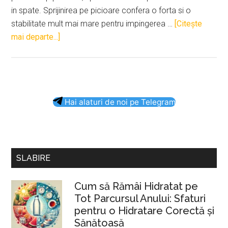
in spate. Sprijinirea pe picioare confera o forta si o
stabilitate mult mai mare pentru impingerea …
[Citeşte
despreImpins
mai departe...]
cu
gantere
la
plan
Bara
Hai alaturi de noi pe Telegram
inclinat
principală
SLABIRE
Cum să Rămâi Hidratat pe
Tot Parcursul Anului: Sfaturi
pentru o Hidratare Corectă și
Sănătoasă