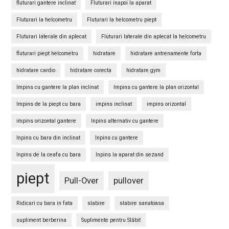
fluturari gantere inclinat
Fluturari inapoi la aparat
Fluturari la helcometru
Fluturari la helcometru piept
Fluturari laterale din aplecat
Fluturari laterale din aplecat la helcometru
fluturari piept helcometru
hidratare
hidratare antrenamente forta
hidratare cardio
hidratare corecta
hidratare gym
Impins cu gantere la plan inclinat
Impins cu gantere la plan orizontal
Impins de la piept cu bara
impins inclinat
impins orizontal
impins orizontal gantere
Inpins alternativ cu gantere
Inpins cu bara din inclinat
Inpins cu gantere
Inpins de la ceafa cu bara
Inpins la aparat din sezand
piept
Pull-Over
pullover
Ridicari cu bara in fata
slabire
slabire sanatoasa
supliment berberina
Suplimente pentru Slăbit