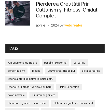
Pierderea Greutății Prin
Culturism și Fitness: Ghidul
Complet
aprilie 17, 2024
By
webcreator
TAGS
Antrenamente de Slăbire
beneficii berberina
berberina
berberina gym
Biceps
Dezvoltarea Bicepsului
dieta berberina
Extensia bratului inainte la helcometru
Extensii prin trageri verticale cu bara
Flotari la paralele
flotari normale
Fluturari cu gantere
Fluturari cu gantere din orizontal
Fluturari cu ganterele din inclinat