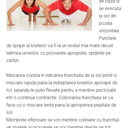
de baza si
se executa
la sol din
pozitia
orizontala.
Punctele
de sprijun al bratelor va fi la un nivelul mai mare decat
latimea umerilor, cu picioarele apropiate, sprijinite pe
varfuri.
Miscarea consta in ridicarea trunchiului de la sol printr-o
miscare rapida pana la indreptarea bratelor aproape de
tot, lasandu-le putin flexate pentru a mentine pectoralul
intr-o continua contractie. Coborarea trunchiului se va
face cu o miscare lenta pana la apropierea pieptului de
sol.
Membrele inferioare se vor mentine coliniare cu trunchiul
iar spatele si picioarele se vor mentine drepte pe tot