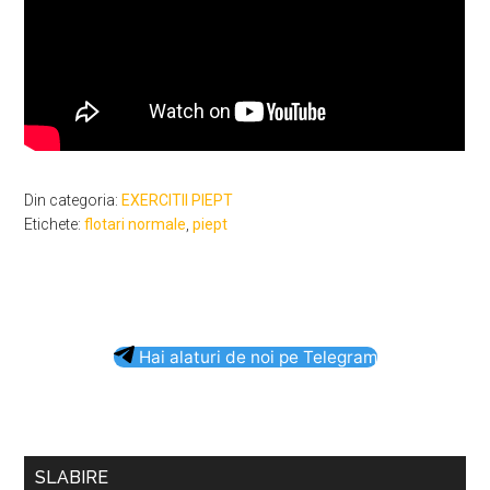
Din categoria:
EXERCITII PIEPT
Etichete:
flotari normale
,
piept
Bara
Hai alaturi de noi pe Telegram
principală
SLABIRE