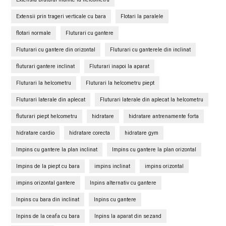
Extensii prin trageri verticale cu bara
Flotari la paralele
flotari normale
Fluturari cu gantere
Fluturari cu gantere din orizontal
Fluturari cu ganterele din inclinat
fluturari gantere inclinat
Fluturari inapoi la aparat
Fluturari la helcometru
Fluturari la helcometru piept
Fluturari laterale din aplecat
Fluturari laterale din aplecat la helcometru
fluturari piept helcometru
hidratare
hidratare antrenamente forta
hidratare cardio
hidratare corecta
hidratare gym
Impins cu gantere la plan inclinat
Impins cu gantere la plan orizontal
Impins de la piept cu bara
impins inclinat
impins orizontal
impins orizontal gantere
Inpins alternativ cu gantere
Inpins cu bara din inclinat
Inpins cu gantere
Inpins de la ceafa cu bara
Inpins la aparat din sezand