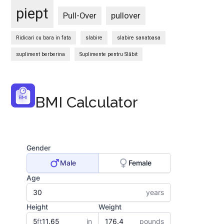
piept
Pull-Over
pullover
Ridicari cu bara in fata
slabire
slabire sanatoasa
supliment berberina
Suplimente pentru Slăbit
BMI Calculator