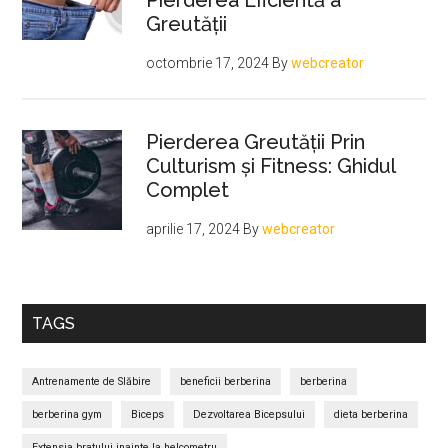
Greutății
octombrie 17, 2024
By
webcreator
Pierderea Greutății Prin
Culturism și Fitness: Ghidul
Complet
aprilie 17, 2024
By
webcreator
TAGS
Antrenamente de Slăbire
beneficii berberina
berberina
berberina gym
Biceps
Dezvoltarea Bicepsului
dieta berberina
Extensia bratului inainte la helcometru