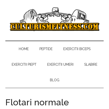
Skip
Skip
Skip
to
to
to
main
secondary
primary
content
menu
sidebar
Culturism
Antrenamente,
regim
Fitness
alimentar,
HOME
PEPTIDE
EXERCITII BICEPS
sfaturi
gratuite
EXERCITII PIEPT
EXERCITII UMERI
SLABIRE
despre
culturism
BLOG
si
fitness
Flotari normale