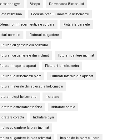
berberina gym
Biceps
Dezvoltarea Bicepsului
dieta berberina
Extensia bratului inainte la helcometru
Extensii prin trageri verticale cu bara
Flotari la paralele
flotari normale
Fluturari cu gantere
Fluturari cu gantere din orizontal
Fluturari cu ganterele din inclinat
fluturari gantere inclinat
Fluturari inapoi la aparat
Fluturari la helcometru
Fluturari la helcometru piept
Fluturari laterale din aplecat
Fluturari laterale din aplecat la helcometru
fluturari piept helcometru
hidratare
hidratare antrenamente forta
hidratare cardio
hidratare corecta
hidratare gym
Impins cu gantere la plan inclinat
Impins cu gantere la plan orizontal
Impins de la piept cu bara