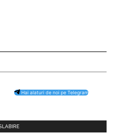
Bara
Hai alaturi de noi pe Telegram
rincipală
SLABIRE