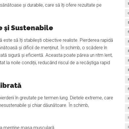
 sănătoase și durabile, care să îți ofere rezultate pe
 și Sustenabile
este să îți stabilești obiective realiste. Pierderea rapidă
nătoasă și dificil de menținut. În schimb, o scădere în
tă sigură și eficientă. Aceasta poate părea un ritm lent,
t la noile condiții, reducând riscul de a recâștiga rapid
ibrată
ierderii în greutate pe termen lung. Dietele extreme, care
nesustenabile și chiar dăunătoare. În schimb,
ru a menține masa musculară.