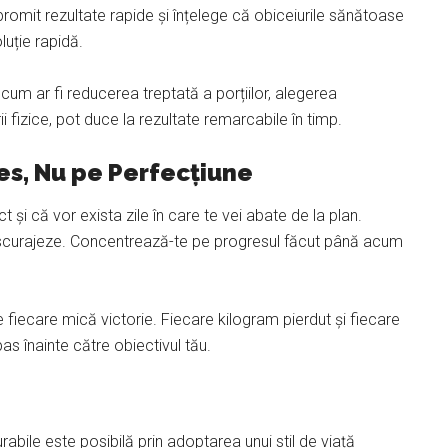
 promit rezultate rapide și înțelege că obiceiurile sănătoase
uție rapidă.
, cum ar fi reducerea treptată a porțiilor, alegerea
i fizice, pot duce la rezultate remarcabile în timp.
s, Nu pe Perfecțiune
 și că vor exista zile în care te vei abate de la plan.
escurajeze. Concentrează-te pe progresul făcut până acum
 de fiecare mică victorie. Fiecare kilogram pierdut și fiecare
pas înainte către obiectivul tău.
rabile este posibilă prin adoptarea unui stil de viață