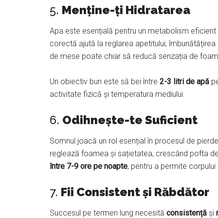
5.
Menține-ți Hidratarea
Apa este esențială pentru un metabolism eficient 
corectă ajută la reglarea apetitului, îmbunătățirea
de mese poate chiar să reducă senzația de foame,
Un obiectiv bun este să bei între
2-3 litri de apă
pe
activitate fizică și temperatura mediului.
6.
Odihnește-te Suficient
Somnul joacă un rol esențial în procesul de pierd
reglează foamea și sațietatea, crescând pofta de 
între 7-9 ore pe noapte
, pentru a permite corpului
7.
Fii Consistent și Răbdător
Succesul pe termen lung necesită
consistență
și