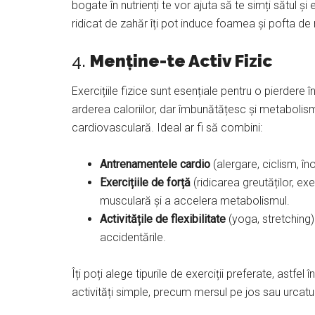
bogate în nutrienți te vor ajuta să te simți sătul ș
ridicat de zahăr îți pot induce foamea și pofta 
4.
Menține-te Activ Fizic
Exercițiile fizice sunt esențiale pentru o pierdere 
arderea caloriilor, dar îmbunătățesc și metaboli
cardiovasculară. Ideal ar fi să combini:
Antrenamentele cardio
(alergare, ciclism, în
Exercițiile de forță
(ridicarea greutăților, ex
musculară și a accelera metabolismul.
Activitățile de flexibilitate
(yoga, stretching)
accidentările.
Îți poți alege tipurile de exerciții preferate, astfel
activități simple, precum mersul pe jos sau urcatu