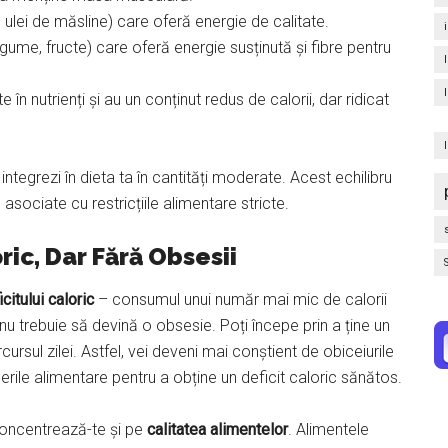
ulei de măsline) care oferă energie de calitate.
egume, fructe) care oferă energie susținută și fibre pentru
în nutrienți și au un conținut redus de calorii, dar ridicat
 integrezi în dieta ta în cantități moderate. Acest echilibru
e asociate cu restricțiile alimentare stricte.
ic, Dar Fără Obsesii
icitului caloric
– consumul unui număr mai mic de calorii
 nu trebuie să devină o obsesie. Poți începe prin a ține un
ursul zilei. Astfel, vei deveni mai conștient de obiceiurile
gerile alimentare pentru a obține un deficit caloric sănătos.
 concentrează-te și pe
calitatea alimentelor
. Alimentele