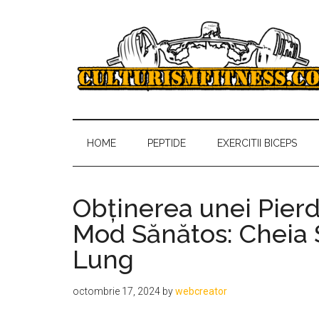
Skip
Skip
Skip
to
to
to
main
secondary
primary
content
menu
sidebar
Culturism
Antrenamente,
regim
Fitness
alimentar,
HOME
PEPTIDE
EXERCITII BICEPS
sfaturi
gratuite
despre
Obținerea unei Pierd
culturism
Mod Sănătos: Cheia
si
Lung
fitness
octombrie 17, 2024
by
webcreator