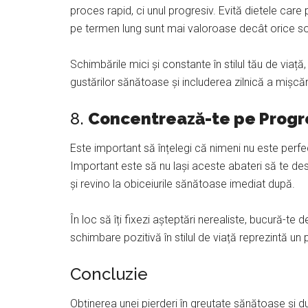
proces rapid, ci unul progresiv. Evită dietele care
pe termen lung sunt mai valoroase decât orice sol
Schimbările mici și constante în stilul tău de viață
gustărilor sănătoase și includerea zilnică a mișcări
8.
Concentrează-te pe Progre
Este important să înțelegi că nimeni nu este perfect
Important este să nu lași aceste abateri să te d
și revino la obiceiurile sănătoase imediat după.
În loc să îți fixezi așteptări nerealiste, bucură-te
schimbare pozitivă în stilul de viață reprezintă un 
Concluzie
Obținerea unei pierderi în greutate sănătoase și du