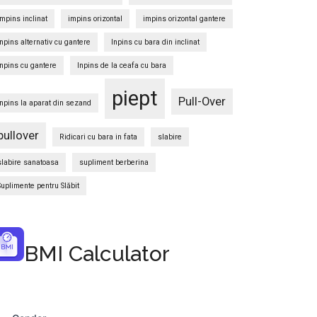
impins inclinat
impins orizontal
impins orizontal gantere
Inpins alternativ cu gantere
Inpins cu bara din inclinat
Inpins cu gantere
Inpins de la ceafa cu bara
piept
Pull-Over
Inpins la aparat din sezand
pullover
Ridicari cu bara in fata
slabire
slabire sanatoasa
supliment berberina
Suplimente pentru Slăbit
BMI Calculator