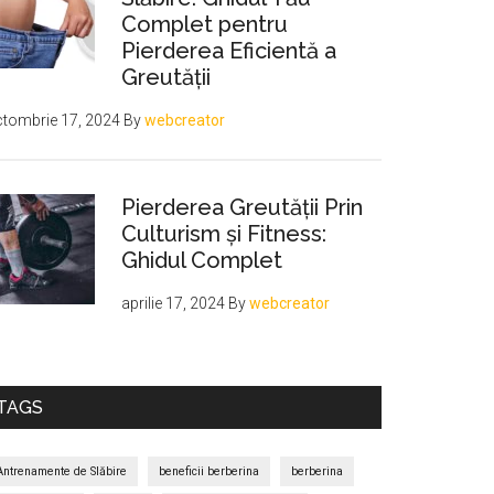
Complet pentru
Pierderea Eficientă a
Greutății
tombrie 17, 2024
By
webcreator
Pierderea Greutății Prin
Culturism și Fitness:
Ghidul Complet
aprilie 17, 2024
By
webcreator
TAGS
Antrenamente de Slăbire
beneficii berberina
berberina