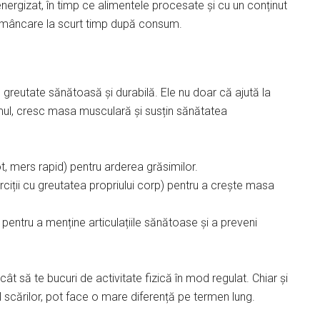
i energizat, în timp ce alimentele procesate și cu un conținut
de mâncare la scurt timp după consum.
în greutate sănătoasă și durabilă. Ele nu doar că ajută la
smul, cresc masa musculară și susțin sănătatea
ot, mers rapid) pentru arderea grăsimilor.
erciții cu greutatea propriului corp) pentru a crește masa
 pentru a menține articulațiile sănătoase și a preveni
 încât să te bucuri de activitate fizică în mod regulat. Chiar și
l scărilor, pot face o mare diferență pe termen lung.