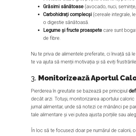
Grăsimi sănătoase
(avocado, nuci, semințe, 
Carbohidrați complecși
(cereale integrale, l
o digestie sănătoasă.
Legume și fructe proaspete
care sunt bogate 
de fibre.
Nu te priva de alimentele preferate, ci învață să le
te va ajuta să menții motivația și să eviți frustrăril
3.
Monitorizează Aportul Calor
Pierderea în greutate se bazează pe principiul
def
decât arzi. Totuși, monitorizarea aportului caloric
jurnal alimentar, unde să notezi ce mănânci pe parc
tale alimentare și vei putea ajusta porțiile sau ale
În loc să te focusezi doar pe numărul de calorii,