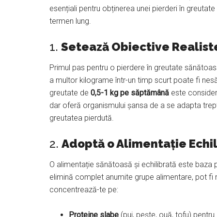
esențiali pentru obținerea unei pierderi în greutate
termen lung.
1.
Setează Obiective Realiste
Primul pas pentru o pierdere în greutate sănătoasă 
a multor kilograme într-un timp scurt poate fi nesă
greutate de
0,5-1 kg pe săptămână
este considera
dar oferă organismului șansa de a se adapta trepta
greutatea pierdută.
2.
Adoptă o Alimentație Echil
O alimentație sănătoasă și echilibrată este baza p
elimină complet anumite grupe alimentare, pot fi 
concentrează-te pe:
Proteine slabe
(pui, pește, ouă, tofu) pent