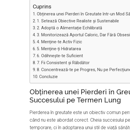
Cuprins
Obținerea unei Pierderi în Greutate într-un Mod 
1. Setează Obiective Realiste și Sustenabile
2. Adoptă o Alimentație Echilibrată
3. Monitorizează Aportul Caloric, Dar Fără Obsesi
4. Menține-te Activ Fizic
5. Menține-ți Hidratarea
6. Odihnește-te Suficient
7. Fii Consistent și Răbdător
8. Concentrează-te pe Progres, Nu pe Perfecțiun
Concluzie
Obținerea unei Pierderi în Gre
Succesului pe Termen Lung
Pierderea în greutate este un obiectiv comun pentr
când nu este abordat corect. Cheia succesului pe 
temporare, ci în adoptarea unui stil de viață sănăt