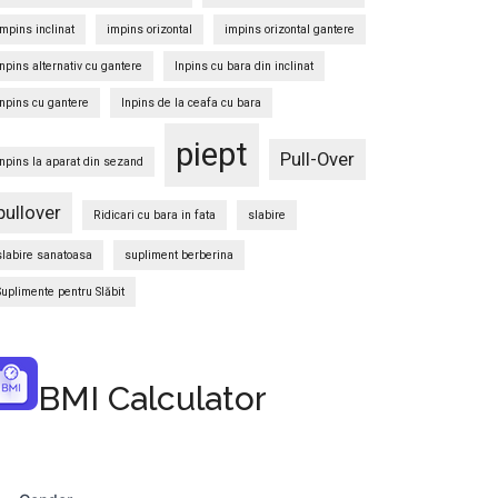
impins inclinat
impins orizontal
impins orizontal gantere
Inpins alternativ cu gantere
Inpins cu bara din inclinat
Inpins cu gantere
Inpins de la ceafa cu bara
piept
Pull-Over
Inpins la aparat din sezand
pullover
Ridicari cu bara in fata
slabire
slabire sanatoasa
supliment berberina
Suplimente pentru Slăbit
BMI Calculator