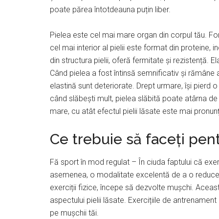
poate părea întotdeauna puțin liber.
Pielea este cel mai mare organ din corpul tău. Fo
cel mai interior al pielii este format din proteine,
din structura pielii, oferă fermitate și rezistență. 
Când pielea a fost întinsă semnificativ și rămâne 
elastină sunt deteriorate. Drept urmare, își pierd 
când slăbești mult, pielea slăbită poate atârna de
mare, cu atât efectul pielii lăsate este mai pronun
Ce trebuie să faceți pen
Fă sport în mod regulat – În ciuda faptului că exerciț
asemenea, o modalitate excelentă de a o reduce.
exerciții fizice, începe să dezvolte mușchi. Ace
aspectului pielii lăsate. Exercițiile de antrenamen
pe mușchii tăi.