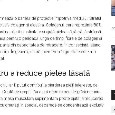
rmează o barieră de protecție împotriva mediului. Stratul
 inclusiv colagen și elastina. Colagenul, care reprezintă 80%
oc
Elastina oferă elasticitate și ajută pielea să rămână strânsă.
așa pentru o perioadă lungă de timp, fibrele de colagen și
o parte din capacitatea de retragere. În consecință, atunci
 corp. În general, cu cât pierderea în greutate este mai
țat.
tru a reduce pielea lăsată
iul ar fi putut contribui la pierderea pielii tale, este, de
 Odată ce corpul tău a ars orice exces de grăsime prin
astă masă musculară suplimentară poate ajuta la reducerea
t cu greutăți, în special, deoarece se concentrează exclusiv