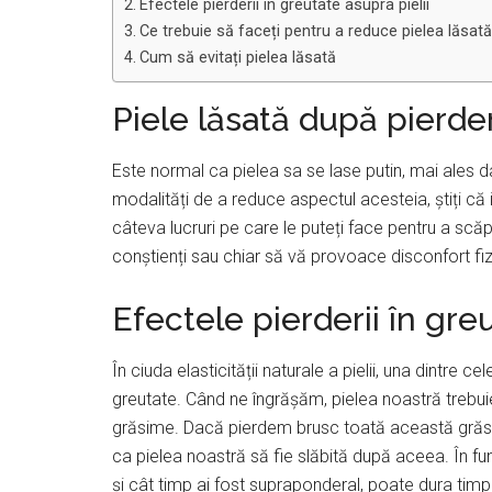
Efectele pierderii în greutate asupra pielii
Ce trebuie să faceți pentru a reduce pielea lăsată
Cum să evitați pielea lăsată
Piele lăsată după pierde
Este normal ca pielea sa se lase putin, mai ales d
modalități de a reduce aspectul acesteia, știți că i
câteva lucruri pe care le puteți face pentru a scă
conștienți sau chiar să vă provoace disconfort fiz
Efectele pierderii în greu
În ciuda elasticității naturale a pielii, una dintre c
greutate. Când ne îngrășăm, pielea noastră trebu
grăsime. Dacă pierdem brusc toată această grăsime 
ca pielea noastră să fie slăbită după aceea. În fun
și cât timp ai fost supraponderal, poate dura timp 