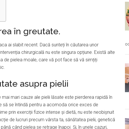
rea în greutate.
oc
aca ai slabit recent. Dacă sunteți în căutarea unor
ntervenția chirurgicală nu este singura opțiune. Există alte
pa de pielea moale, care vă pot face să vă simțiți
ic.
tate asupra pielii
ele mai mari cauze ale pielii lăsate este pierderea rapidă în
ie să se întindă pentru a acomoda orice exces de
prin exerciții fizice intense și dietă, nu este neobișnuit
cție de lucruri precum vârsta ta, sănătatea pielii, genetică
până când pielea se retrage înapoi. Și, în unele cazuri,