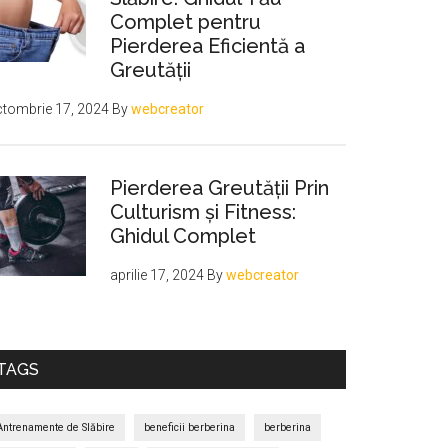
Complet pentru
Pierderea Eficientă a
Greutății
tombrie 17, 2024
By
webcreator
Pierderea Greutății Prin
Culturism și Fitness:
Ghidul Complet
aprilie 17, 2024
By
webcreator
TAGS
Antrenamente de Slăbire
beneficii berberina
berberina