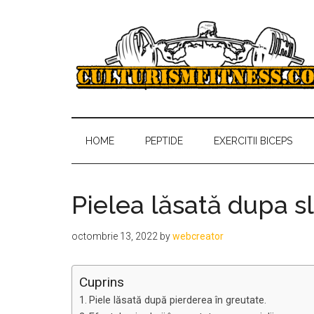
Skip
Skip
Skip
to
to
to
main
secondary
primary
content
menu
sidebar
Culturism
Antrenamente,
regim
Fitness
alimentar,
HOME
PEPTIDE
EXERCITII BICEPS
sfaturi
gratuite
despre
Pielea lăsată dupa s
culturism
si
octombrie 13, 2022
by
webcreator
fitness
Cuprins
Piele lăsată după pierderea în greutate.