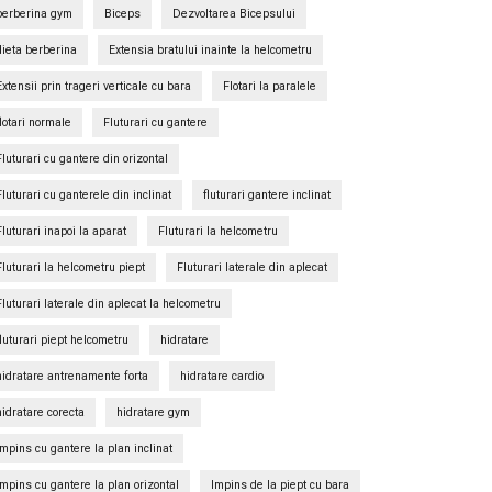
berberina gym
Biceps
Dezvoltarea Bicepsului
dieta berberina
Extensia bratului inainte la helcometru
Extensii prin trageri verticale cu bara
Flotari la paralele
flotari normale
Fluturari cu gantere
Fluturari cu gantere din orizontal
Fluturari cu ganterele din inclinat
fluturari gantere inclinat
Fluturari inapoi la aparat
Fluturari la helcometru
Fluturari la helcometru piept
Fluturari laterale din aplecat
Fluturari laterale din aplecat la helcometru
fluturari piept helcometru
hidratare
hidratare antrenamente forta
hidratare cardio
hidratare corecta
hidratare gym
Impins cu gantere la plan inclinat
Impins cu gantere la plan orizontal
Impins de la piept cu bara