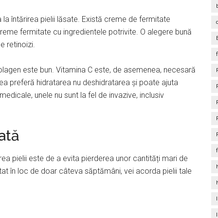
a întărirea pielii lăsate. Există creme de fermitate
Creme fermitate cu ingredientele potrivite. O alegere bună
 retinoizi.
olagen este bun. Vitamina C este, de asemenea, necesară
lea preferă hidratarea nu deshidratarea și poate ajuta
dicale, unele nu sunt la fel de invazive, inclusiv
ată
ea pielii este de a evita pierderea unor cantități mari de
tat în loc de doar câteva săptămâni, vei acorda pielii tale