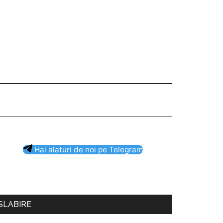
Bara
Hai alaturi de noi pe Telegram
rincipală
SLABIRE