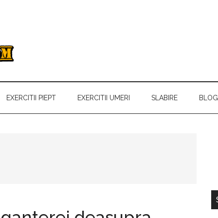
EXERCITII PIEPT
EXERCITII UMERI
SLABIRE
BLOG
p
 ganterei deasupra