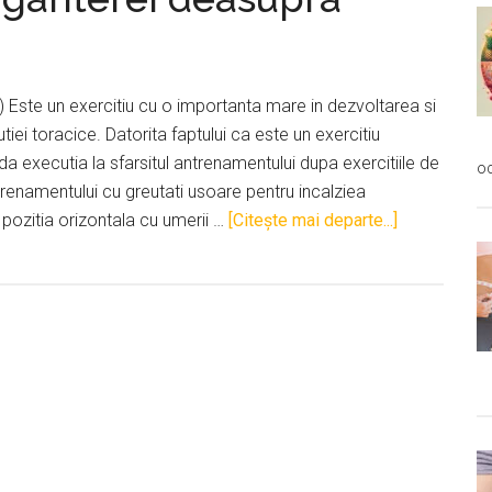
) Este un exercitiu cu o importanta mare in dezvoltarea si
tiei toracice. Datorita faptului ca este un exercitiu
 executia la sfarsitul antrenamentului dupa exercitiile de
oc
trenamentului cu greutati usoare pentru incalziea
despre(Pull
 pozitia orizontala cu umerii …
[Citeşte mai departe...]
Over)
Tragerea
ganterei
deasupra