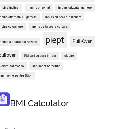
impins inclinat
impins orizontal
impins orizontal gantere
Inpins alternativ cu gantere
Inpins cu bara din inclinat
Inpins cu gantere
Inpins de la ceafa cu bara
piept
Pull-Over
Inpins la aparat din sezand
pullover
Ridicari cu bara in fata
slabire
slabire sanatoasa
supliment berberina
Suplimente pentru Slăbit
BMI Calculator