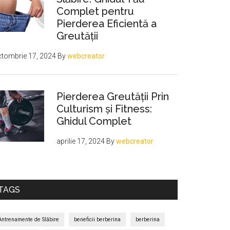
Complet pentru
Pierderea Eficientă a
Greutății
tombrie 17, 2024
By
webcreator
Pierderea Greutății Prin
Culturism și Fitness:
Ghidul Complet
aprilie 17, 2024
By
webcreator
TAGS
Antrenamente de Slăbire
beneficii berberina
berberina