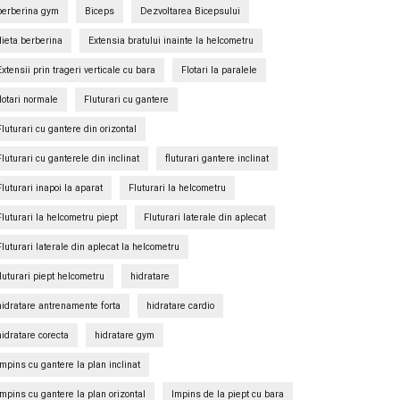
berberina gym
Biceps
Dezvoltarea Bicepsului
dieta berberina
Extensia bratului inainte la helcometru
Extensii prin trageri verticale cu bara
Flotari la paralele
flotari normale
Fluturari cu gantere
Fluturari cu gantere din orizontal
Fluturari cu ganterele din inclinat
fluturari gantere inclinat
Fluturari inapoi la aparat
Fluturari la helcometru
Fluturari la helcometru piept
Fluturari laterale din aplecat
Fluturari laterale din aplecat la helcometru
fluturari piept helcometru
hidratare
hidratare antrenamente forta
hidratare cardio
hidratare corecta
hidratare gym
Impins cu gantere la plan inclinat
Impins cu gantere la plan orizontal
Impins de la piept cu bara