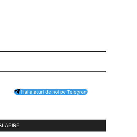
Bara
Hai alaturi de noi pe Telegram
rincipală
SLABIRE